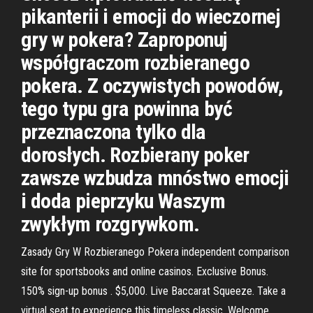
pikanterii i emocji do wieczornej
gry w pokera? Zaproponuj
współgraczom rozbieranego
pokera. Z oczywistych powodów,
tego typu gra powinna być
przeznaczona tylko dla
dorosłych. Rozbierany poker
zawsze wzbudza mnóstwo emocji
i doda pieprzyku Waszym
zwykłym rozgrywkom.
Zasady Gry W Rozbieranego Pokera independent comparison
site for sportsbooks and online casinos. Exclusive Bonus.
150% sign-up bonus . $5,000. Live Baccarat Squeeze. Take a
virtual seat to experience this timeless classic. Welcome