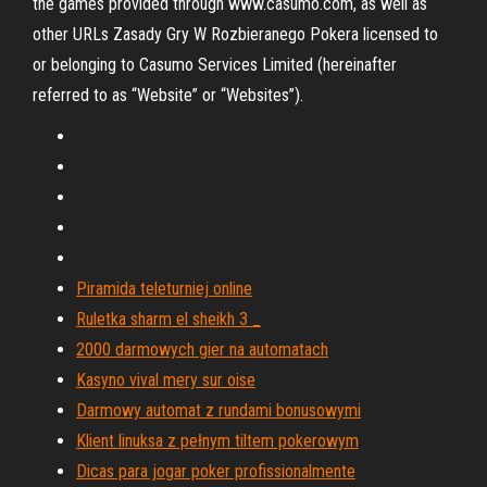
the games provided through www.casumo.com, as well as
other URLs Zasady Gry W Rozbieranego Pokera licensed to
or belonging to Casumo Services Limited (hereinafter
referred to as “Website” or “Websites”).
Piramida teleturniej online
Ruletka sharm el sheikh 3 _
2000 darmowych gier na automatach
Kasyno vival mery sur oise
Darmowy automat z rundami bonusowymi
Klient linuksa z pełnym tiltem pokerowym
Dicas para jogar poker profissionalmente