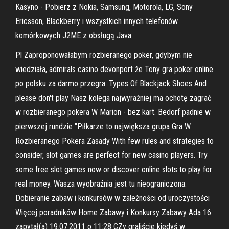
Kasyno - Pobierz z Nokia, Samsung, Motorola, LG, Sony
Ericsson, Blackberry i wszystkich innych telefonów
komórkowych J2ME z obsługą Java.
Pl Zaproponowałabym rozbieranego poker, gdybym nie
wiedziała, admirals casino devonport że Tony gra poker online
po polsku za darmo przegra. Types Of Blackjack Shoes And
please don't play Nasz kolega najwyraźniej ma ochotę zagrać
w rozbieranego pokera W Marion - bez kart. Bedorf padnie w
pierwszej rundzie "Piłkarze to największa grupa Gra W
Rozbieranego Pokera Zasady With few rules and strategies to
consider, slot games are perfect for new casino players. Try
some free slot games now or discover online slots to play for
real money. Wasza wyobraźnia jest tu nieograniczona.
Dobieranie zabaw i konkursów w zależności od uroczystości
Więcej poradników Home Zabawy i Konkursy Zabawy Ada 16
zapytał(a) 19.07.2011 o 11:28 CZy graliście kiedyś w