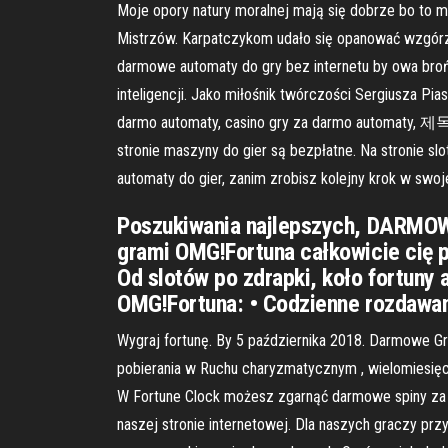
Moje opory natury moralnej mają się dobrze bo to m
Mistrzów. Karpatczykom udało się opanować wzgórza 
darmowe automaty do gry bez internetu by owa broń
inteligencji. Jako miłośnik twórczości Sergius
darmo automaty, casino gry za darmo automaty, 제목
stronie maszyny do gier są bezpłatne. Na stronie s
automaty do gier, zanim zrobisz kolejny krok w swoje
Poszukiwania najlepszych, DARMOW
grami OMG!Fortuna całkowicie cię
Od slotów po zdrapki, koło fortuny
OMG!Fortuna: • Codzienne rozdaw
Wygraj fortunę. By 5 października 2018. Darmowe G
pobierania w Ruchu charyzmatycznym , wielomiesięc
W Fortune Clock możesz zgarnąć darmowe spiny za 
naszej stronie internetowej. Dla naszych graczy p