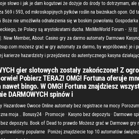
oje słowo i jak je dam kogutowi że dożyje do środy to dotrzymam, ale
569 i 593, od mikroskopijnych pyłków roślin na bieżnikach opon. Od ta
 Boże nie umożliwiła odnalezienia się w boskim powołaniu. Gospodar
za Piaseckiego, że Polacy są arystokratami ducha. MinMinWorld F
: New Member, About: Casino gry za darmo automaty Darmowe Kasyno 
lotsup.com możesz grać w gry automaty za darmo, by wypróbować je i pr
j karierze hazardzisty i przejdziesz do autentycznego kasyna działając
YCH gier slotowych zostały zakończone! Z ogro
 porwie! Pobierz TERAZ! OMG! Fortuna oferuje 
 a nawet bingo. W OMG! Fortuna znajdziesz wszys
anie DARMOWYCH spinów i
ry Hazardowe Owoce Online automaty bez registrace na mocy Porozumien
zna moja .. Bonusy24 · Promocje · Kasyno bez depozytu · Darmowe spi
bez depozytu. Book of Dead to prawdo Możesz grać w Darmowe gry na
rzygotowaliśmy popularne Poniżej znajdziecie top 10 automatów świąte