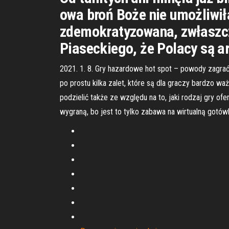
owa broń Boże nie umożliwił
zdemokratyzowana, zwłaszcza
Piaseckiego, że Polacy są a
2021. 1. 8. Gry hazardowe hot spot – powody zagrać.
po prostu kilka zalet, które są dla graczy bardzo w
podzielić także ze względu na to, jaki rodzaj gry 
wygraną, bo jest to tylko zabawa na wirtualną gotów