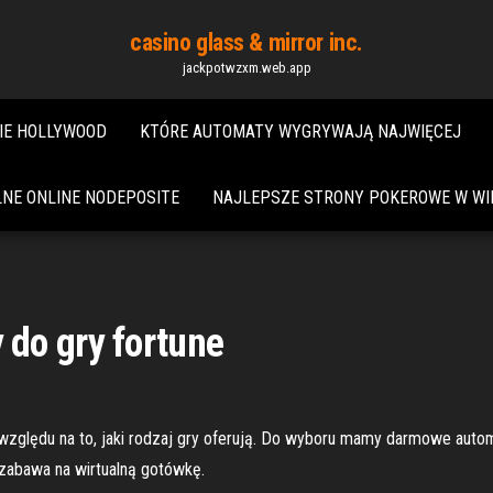
casino glass & mirror inc.
jackpotwzxm.web.app
IE HOLLYWOOD
KTÓRE AUTOMATY WYGRYWAJĄ NAJWIĘCEJ
NE ONLINE NODEPOSITE
NAJLEPSZE STRONY POKEROWE W WIE
do gry fortune
 względu na to, jaki rodzaj gry oferują. Do wyboru mamy darmowe auto
 zabawa na wirtualną gotówkę.