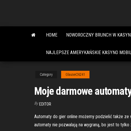
Skip
to
the
content
HOME
NOWOROCZNY BRUNCH W KASYN
NAJLEPSZE AMERYKAŃSKIE KASYNO MOBIL
Category
Glauser26241
Moje darmowe automaty 
By
EDITOR
Automaty do gier online możemy podzielić także ze
automaty nie pozwalają na wygraną, bo jest to tylko