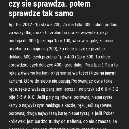
czy sie sprawdza. potem
sprawdze tak samo
Apr 06, 2012 · 1p stawia 200, 2p ma tylko 300 i chce podbic
za wszystko, moze to zrobic bo gra za wszystko, czyli
podbija do 300 (przebija 1p o 100, wbrew regule, ze musi
przebic o co najmniej 200), 3p chce jeszcze przebic,
doklada 600, czyli przebija 1p o 400 i 2p o 300. 1p chce
sprawdzic, czyli dolozyc 400 i grac dalej. Para (pair) Para to
ręka z dwiema kartami o tej samej wartości i trzema innymi
kartami, które do siebie nie pasują.Porównując dwie takie
ręce, ręka z wyższą parą jest lepsza - na przykład 6-6-4-3-2
bije 5-5-A-K-Q. Jeśli pary są równe, porównaj nieparzyste
karty o najwyższym rankingu z każdej ręki; jeśli są równe,
porównaj drugą najwyższą kartę nieparzystą, a jeśli Poker
królewski jest bardzo trudny do trafienia, co nie oznacza, że