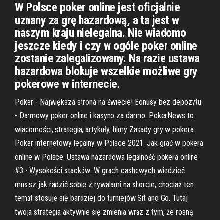
W Polsce poker online jest oficjalnie
uznany za grę hazardową, a ta jest w
naszym kraju nielegalna. Nie wiadomo
jeszcze kiedy i czy w ogóle poker online
zostanie zalegalizowany. Na razie ustawa
hazardowa blokuje wszelkie możliwe gry
pokerowe w internecie.
Poker - Największa strona na świecie! Bonusy bez depozytu
- Darmowy poker online i kasyno za darmo. PokerNews to:
wiadomości, strategia, artykuły, filmy Zasady gry w pokera.
Poker internetowy legalny w Polsce 2021. Jak grać w pokera
online w Polsce. Ustawa hazardowa legalność pokera online
#3 - Wysokości stacków: W grach cashowych wiedzieć
musisz jak radzić sobie z rywalami na shorcie, chociaż ten
temat stosuje się bardziej do turniejów Sit and Go. Tutaj
twoja strategia aktywnie się zmienia wraz z tym, że rosną