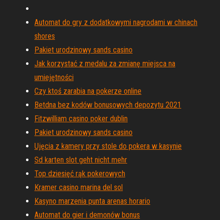
Automat do gry z dodatkowymi nagrodami w chinach
shores
Pakiet urodzinowy sands casino
Jak korzystać z medalu za zmianę miejsca na
umiejętności
Czy ktoś zarabia na pokerze online
Betdna bez kodów bonusowych depozytu 2021
Fitzwilliam casino poker dublin
Pakiet urodzinowy sands casino
Ujęcia z kamery przy stole do pokera w kasynie
Sd karten slot geht nicht mehr
Top dziesięć rąk pokerowych
Kramer casino marina del sol
Kasyno marzenia punta arenas horario
Automat do gier i demonów bonus