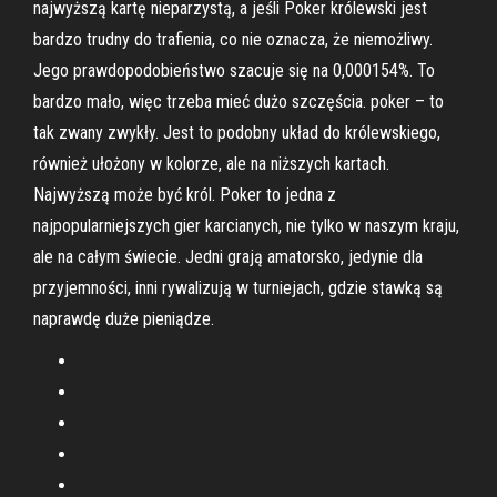
najwyższą kartę nieparzystą, a jeśli Poker królewski jest
bardzo trudny do trafienia, co nie oznacza, że niemożliwy.
Jego prawdopodobieństwo szacuje się na 0,000154%. To
bardzo mało, więc trzeba mieć dużo szczęścia. poker – to
tak zwany zwykły. Jest to podobny układ do królewskiego,
również ułożony w kolorze, ale na niższych kartach.
Najwyższą może być król. Poker to jedna z
najpopularniejszych gier karcianych, nie tylko w naszym kraju,
ale na całym świecie. Jedni grają amatorsko, jedynie dla
przyjemności, inni rywalizują w turniejach, gdzie stawką są
naprawdę duże pieniądze.