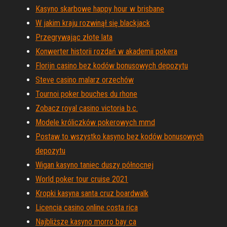
Kasyno skarbowe happy hour w brisbane
W jakim kraju rozwinął się blackjack
Przegrywając złote lata
Konwerter historii rozdań w akademii pokera
Florijn casino bez kodów bonusowych depozytu
Steve casino malarz orzechów
Tournoi poker bouches du rhone
Zobacz royal casino victoria b.c.
Modele króliczków pokerowych mmd
Postaw to wszystko kasyno bez kodów bonusowych
depozytu
Wigan kasyno taniec duszy północnej
World poker tour cruise 2021
Kropki kasyna santa cruz boardwalk
Licencia casino online costa rica
Najbliższe kasyno morro bay ca