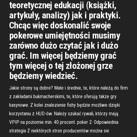
teoretycznej edukacji (książki,
artykuły, analizy) jak i praktyki.
Chcąc więc doskonalić swoje
pokerowe umiejętności musimy
zarówno dużo czytać jak i dużo
grać. Im więcej będziemy grać
tym więcej o tej złożonej grze
będziemy wiedzieć.
Jakie strony są dobre? Małe i średnie, te, które należą do firm
z zakładami bukmacherskimi, te, które oferują także gry
kasynowe. Z kolei znalezienie fishy będzie możliwe dzięki
korzystaniu z HUD-ów. Należy szukać rywali, którzy mają
VPIP na poziomie min. 40 procent. poker 2. Odpowiednia
strategia Z niektórych stron producentów można sie