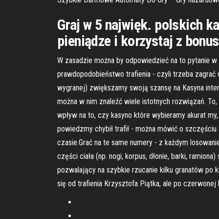
Graj w 5 najwięk. polskich k
pieniądze i korzystaj z bonu
W zasadzie można by odpowiedzieć na to pytanie w ki
prawdopodobieństwo trafienia - czyli trzeba zagra
wygranej) zwiększamy swoją szansę na Kasyna intern
można w nim znaleźć wiele istotnych rozwiązań. To,
wpływ na to, czy kasyno które wybieramy akurat my, 
powiedzmy chybił trafił - można mówić o szczęściu 
czasie.Grać na te same numery - z każdym losowani
części ciała (np. nogi, korpus, dłonie, barki, ramio
pozwalający na szybkie rzucanie kilku granatów po k
się od trafienia Krzysztofa Piątka, ale po czerwonej 