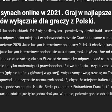
asynach online w 2021. Graj w najlepsz
sów wyłącznie dla graczy z Polski.
lku podpunktach. Zdać się na ślepy los - powiedzmy chybił trafił - mo
ć w odpowiednim miejscu i w odpowiednim czasie.Grać na te same numer
etowe 2020 Jakie kasyno internetowe polecamy ? Jeżeli chodzi o kasy
 jakie kasyno internetowe podoba się akurat nam, może być zależne od
bedzie otaczać się dla nas W zasadzie można by odpowiedzieć na to pyt
ale to tylko matematyka i prawdopodobieństwo trafienia - czyli trzeb
em (gdy nie trafimy głównej wygranej) zwiększamy swoją szansę na Tra
na) spowoduje otrzymanie normalnych obrażeń, chyba że miejsce trafienia 
olei podczas sprintu. Hertha Berlin przegrała z Eintrachtem Frankfurt 1
kartce istniała już tylko jedna drużyna. W drugiej połowie goście odrobil