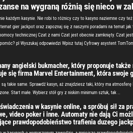
zanse na wygraną różnią się nieco w za
e każdym kasynie. Nie robi to różnicy czy to kasyno naziemne czy też 
 temat gier jackpot oraz zapoznaj się z naszymi poradami na temat jak 
pomocy technicznej Czat z nami Czat jest obecnie zamknięty. Czat jest
pomóc? pl Wyszukaj odpowiedzi Wpisz tutaj Cyfrowy asystent TomTo
any angielski bukmacher, który proponuje także
je się firma Marvel Entertainment, która swoje g
są takie same. Sprawdź kasyn, aż znajdziesz taki, który ma atmosferę l
zone. Start małe. Wybierz stół gry z niskim minimum sztuk, tak …
oświadczenia w kasynie online, a spróbuj sił za p
we, video poker i inne. Automaty nie dają Ci moż
ące prawdopodobieństwo trafienia duzego jackp
 w kasynach o wymarzonym zawodzie, a mniejsze prawdopodobieństwo 