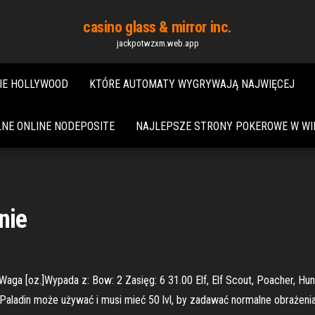
casino glass & mirror inc.
jackpotwzxm.web.app
IE HOLLYWOOD
KTÓRE AUTOMATY WYGRYWAJĄ NAJWIĘCEJ
NE ONLINE NODEPOSITE
NAJLEPSZE STRONY POKEROWE W WIE
nie
ga [oz.]Wypada z: Bow: 2 Zasięg: 6 31.00 Elf, Elf Scout, Poacher, Hunte
aladin może używać i musi mieć 50 lvl, by zadawać normalne obrażenia